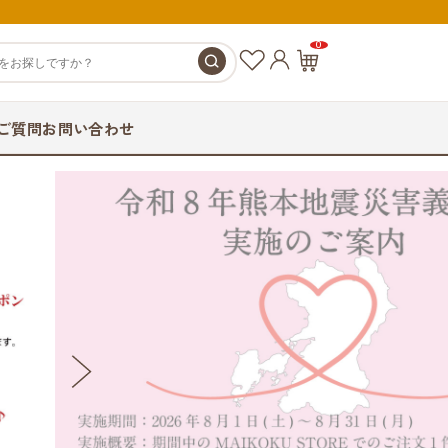
0
お
カ
気
ー
に
ト
ご質問
お問い合わせ
入
ペ
り
ー
ジ