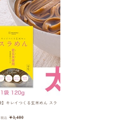
6袋】キレイつくる玄米めん スラ
やわらか若玄米パックご飯『ととのう
ん スラメシ』(200g)×36個
¥16,020
¥3,480
¥17,280
税込
税込