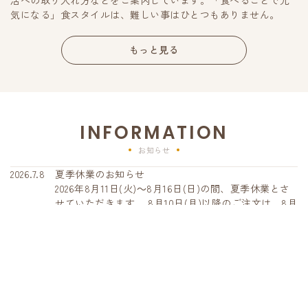
気になる」食スタイルは、難しい事はひとつもありません。
もっと見る
INFORMATION
お知らせ
2026.7.8
夏季休業のお知らせ
2026年8月11日(火)～8月16日(日)の間、夏季休業とさ
せていただきます。 8月10日(月)以降のご注文は、8月
17日(月)から順次、発送いたします。期間中にいただ
いたお問い合わせへの回答は、営業再開日より順次対
2026.7.1
夏のおうちご飯応援キャンペーンのご案内
応させていただきます。皆さまにはご不便とご迷惑を
キャンペーン期間中に、MAIKOKU STOREで雑穀商
おかけしますが、ご了承くださいますようお願い申し
品、または柔らか若玄米をご購入の方に、『ととのう
上げます。
ごはん スラメシ』を1個プレゼントいたします。