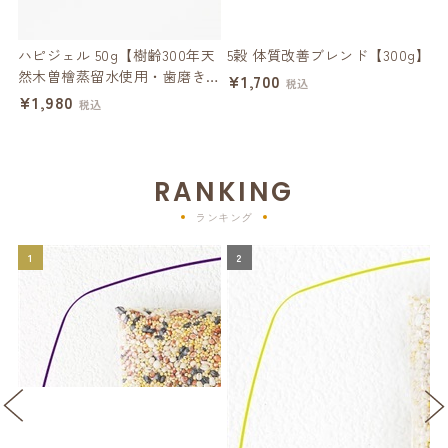
ハピジェル 50g【樹齢300年天
5穀 体質改善ブレンド【300g】
然木曽檜蒸留水使用・歯磨きジ
ー
¥1,700
税込
ェル】
¥1,980
¥
税込
RANKING
ランキング
1
2