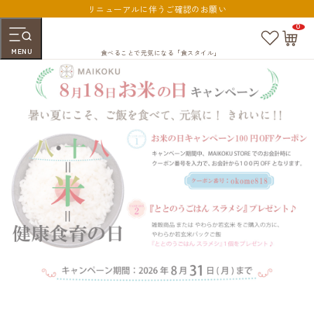
リニューアルに伴うご確認のお願い
0
お
カ
気
ー
MENU
に
ト
食べることで元気になる「食スタイル」
入
ペ
り
ー
ジ