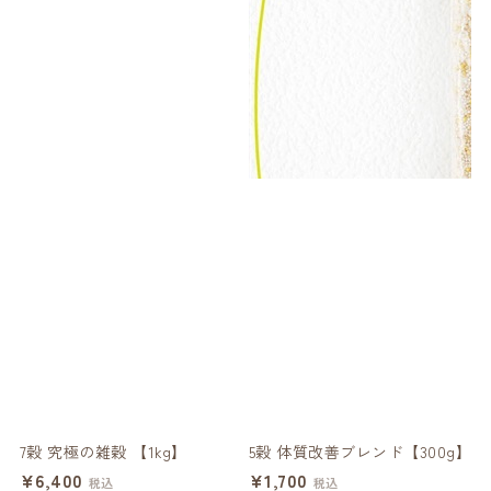
7穀 究極の雑穀 【1kg】
5穀 体質改善ブレンド【300g】
ハ
¥6,400
¥1,700
税込
税込