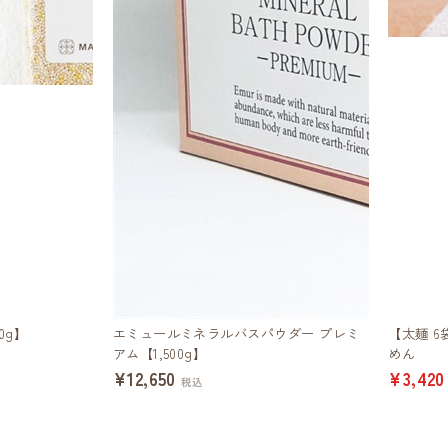
0g】
エミュールミネラルバスパウダー プレミ
【太麺 
アム【1,500g】
めん
¥12,650
¥3,420
税込