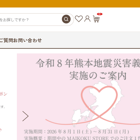
0
お
カ
気
ー
に
ト
ご質問
お問い合わせ
入
ペ
り
ー
ジ