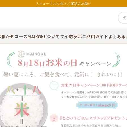
リニューアルに伴うご確認のお願い
おまかせコース
MAIKOKUついて
マイ穀ラボ
ご利用ガイド
よくある