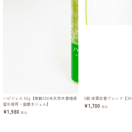
ハピジェル 50g【樹齢300年天然木曽檜蒸
5穀 体質改善ブレンド【30
留水使用・歯磨きジェル】
¥1,700
税込
¥1,980
税込