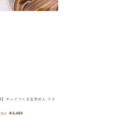
6袋】キレイつくる玄米めん スラ
やわらか若玄米パックご飯『ととのう
ん スラメシ』(200g)×36個
¥16,020
¥3,480
¥17,280
税込
税込