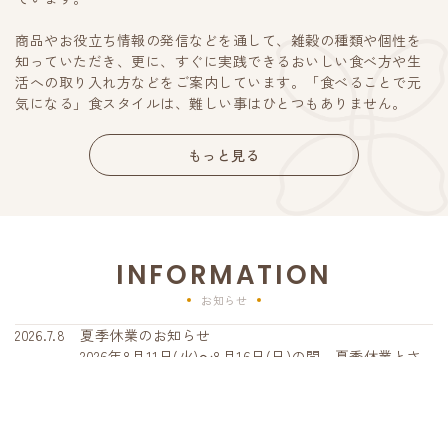
商品やお役立ち情報の発信などを通して、雑穀の種類や個性を
知っていただき、更に、すぐに実践できるおいしい食べ方や生
活への取り入れ方などをご案内しています。「食べることで元
気になる」食スタイルは、難しい事はひとつもありません。
もっと見る
INFORMATION
お知らせ
2026.7.8
夏季休業のお知らせ
2026年8月11日(火)～8月16日(日)の間、夏季休業とさ
せていただきます。 8月10日(月)以降のご注文は、8月
17日(月)から順次、発送いたします。期間中にいただ
いたお問い合わせへの回答は、営業再開日より順次対
2026.7.1
夏のおうちご飯応援キャンペーンのご案内
応させていただきます。皆さまにはご不便とご迷惑を