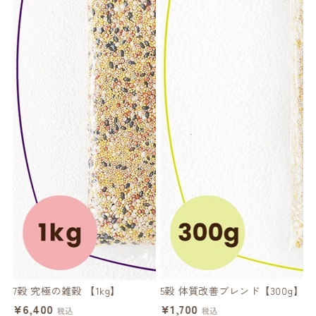
レ
7穀 究極の雑穀 【1kg】
5穀 体質改善ブレンド【300g】
ハ
¥6,400
¥1,700
税込
税込