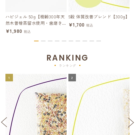
】
ハピジェル 50g【樹齢300年天
5穀 体質改善ブレンド【300g】
然木曽檜蒸留水使用・歯磨きジ
ー
¥1,700
税込
ェル】
¥1,980
¥
税込
RANKING
ランキング
1
2