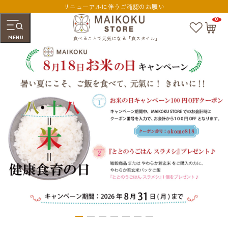
リニューアルに伴うご確認のお願い
0
お
カ
気
ー
MENU
に
ト
食べることで元気になる「食スタイル」
入
ペ
り
ー
ジ