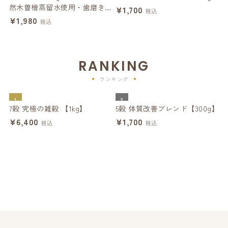
然木曽檜蒸留水使用・歯磨きジ
ー
¥1,700
税込
ェル】
¥1,980
¥
税込
RANKING
ランキング
1
2
7穀 究極の雑穀 【1kg】
5穀 体質改善ブレンド【300g】
ハ
¥6,400
¥1,700
税込
税込
¥