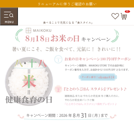
リニューアルに伴うご確認のお願い
0
お
カ
気
ー
MENU
に
ト
食べることで元気になる「食スタイル」
入
ペ
り
ー
ジ