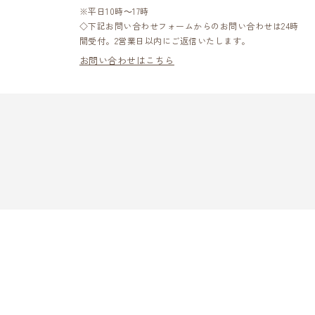
※平日10時～17時
◇下記お問い合わせフォームからのお問い合わせは24時
間受付。2営業日以内にご返信いたします。
お問い合わせはこちら
L
f
i
X
Y
I
a
n
o
N
c
s
u
E
e
t
T
商品一覧
b
a
MAIKOKUについて
u
o
g
b
o
r
e
マイ穀ラボ
お知らせ
k
a
m
ご利用ガイド
定期便ガイド