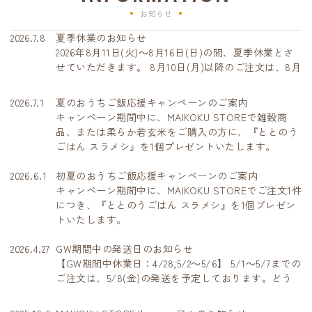
お知らせ
2026.7.8
夏季休業のお知らせ
2026年8月11日(火)～8月16日(日)の間、夏季休業とさ
せていただきます。 8月10日(月)以降のご注文は、8月
17日(月)から順次、発送いたします。期間中にいただ
いたお問い合わせへの回答は、営業再開日より順次対
2026.7.1
夏のおうちご飯応援キャンペーンのご案内
応させていただきます。皆さまにはご不便とご迷惑を
キャンペーン期間中に、MAIKOKU STOREで雑穀商
おかけしますが、ご了承くださいますようお願い申し
品、または柔らか若玄米をご購入の方に、『ととのう
上げます。
ごはん スラメシ』を1個プレゼントいたします。
2026.6.1
初夏のおうちご飯応援キャンペーンのご案内
キャンペーン期間中に、MAIKOKU STOREでご注文1件
につき、『ととのうごはん スラメシ』を1個プレゼン
トいたします。
2026.4.27
GW期間中の発送日のお知らせ
【GW期間中休業日：4/28,5/2～5/6】 5/1～5/7までの
ご注文は、5/8(金)の発送を予定しております。どう
ぞよろしくお願いいたします。