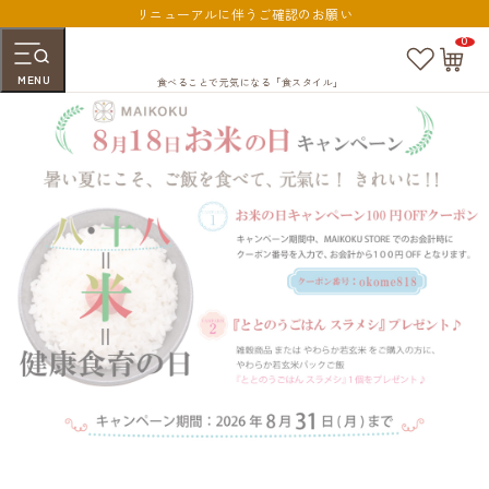
リニューアルに伴うご確認のお願い
0
お
カ
気
ー
MENU
に
ト
食べることで元気になる「食スタイル」
入
ペ
り
ー
ジ