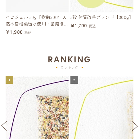
ハピジェル 50g【樹齢300年天
5穀 体質改善ブレンド【300g】
然木曽檜蒸留水使用・歯磨きジ
ー
¥1,700
税込
ェル】
¥1,980
¥
税込
RANKING
ランキング
1
2