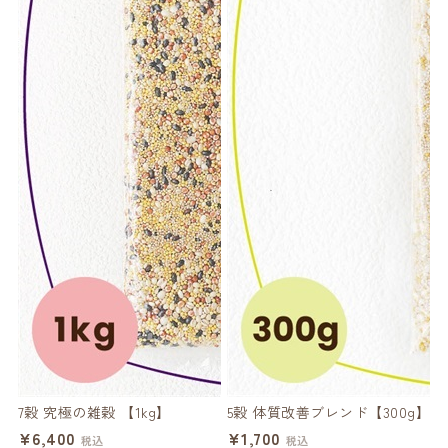
7穀 究極の雑穀 【1kg】
5穀 体質改善ブレンド【300g】
ハ
¥6,400
¥1,700
税込
税込