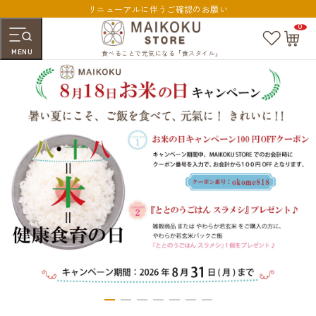
リニューアルに伴うご確認のお願い
0
お
カ
気
ー
MENU
に
ト
食べることで元気になる「食スタイル」
入
ペ
り
ー
ジ