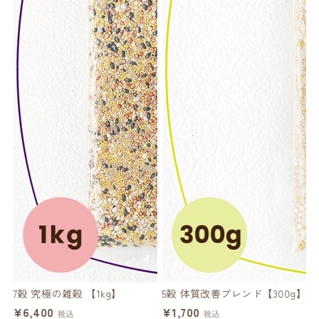
レ
7穀 究極の雑穀 【1kg】
5穀 体質改善ブレンド【300g】
ハ
¥6,400
¥1,700
税込
税込