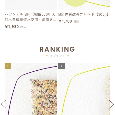
】
ハピジェル 50g【樹齢300年天
5穀 体質改善ブレンド【300g】
然木曽檜蒸留水使用・歯磨きジ
ー
¥1,700
税込
ェル】
¥1,980
¥
税込
RANKING
ランキング
1
2