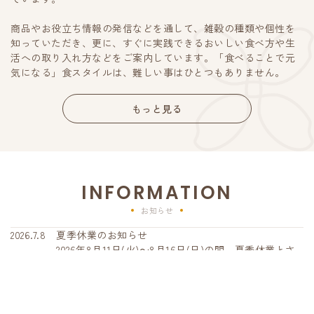
商品やお役立ち情報の発信などを通して、雑穀の種類や個性を
知っていただき、更に、すぐに実践できるおいしい食べ方や生
活への取り入れ方などをご案内しています。「食べることで元
気になる」食スタイルは、難しい事はひとつもありません。
もっと見る
INFORMATION
お知らせ
2026.7.8
夏季休業のお知らせ
2026年8月11日(火)～8月16日(日)の間、夏季休業とさ
せていただきます。 8月10日(月)以降のご注文は、8月
17日(月)から順次、発送いたします。期間中にいただ
いたお問い合わせへの回答は、営業再開日より順次対
2026.7.1
夏のおうちご飯応援キャンペーンのご案内
応させていただきます。皆さまにはご不便とご迷惑を