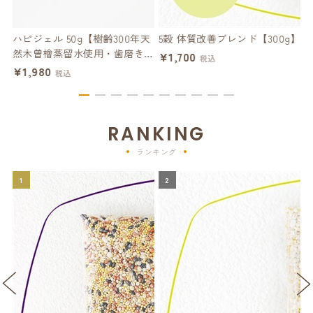
】
ハピジェル 50g【樹齢300年天
5穀 体質改善ブレンド【300g】
然木曽檜蒸留水使用・歯磨きジ
ー
¥1,700
税込
ェル】
¥1,980
¥
税込
RANKING
ランキング
1
2