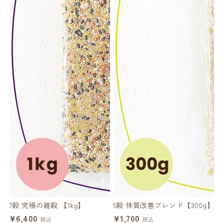
レ
7穀 究極の雑穀 【1kg】
5穀 体質改善ブレンド【300g】
ハ
¥6,400
¥1,700
税込
税込