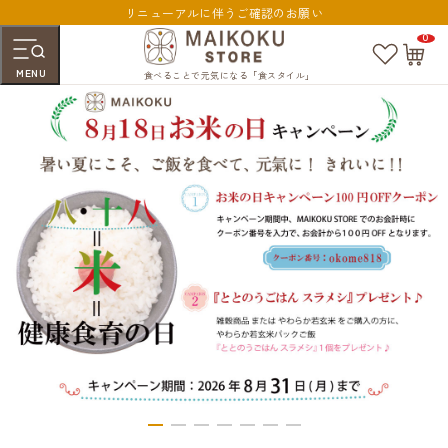
リニューアルに伴うご確認のお願い
0
お
カ
気
ー
MENU
に
ト
食べることで元気になる「食スタイル」
入
ペ
り
ー
ジ